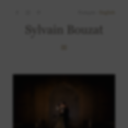
Français -
English