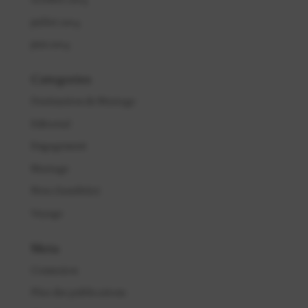
octobre 2014
juillet 2014
juin 2014
Categories
Destination de Mariage
Editorial
Engagement
Mariage
Non classifié(e)
Voyage
Meta
Connexion
Flux des publications