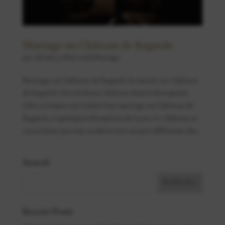
Mariage au Château de Bagnols
par
sylvain
|
4 Mai 2018
|
Mariage
Mariage au Château de Bagnols Se marier au Château
de Bagnols Un très beau château dans le Beaujolais
Julie et James ont réalisé leur mariage au Château de
Bagnols, à quelques kilomètres de Lyon. Ce château se
caractérise par une architecture un peu différente des...
Search
Recent Posts