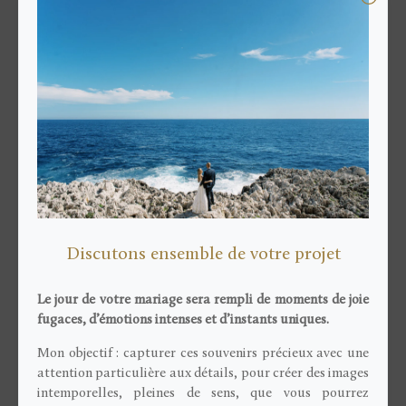
avril 2026
janvier 2026
décembre 2025
novembre 2025
juin 2025
mai 2025
avril 2025
mai 2023
Discutons ensemble de votre projet
novembre 2020
février 2020
Le jour de votre mariage sera rempli de moments de joie
janvier 2020
fugaces, d’émotions intenses et d’instants uniques.
décembre 2019
Mon objectif : capturer ces souvenirs précieux avec une
novembre 2019
attention particulière aux détails, pour créer des images
intemporelles, pleines de sens, que vous pourrez
juin 2018