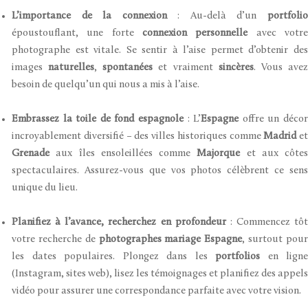
L’importance de la connexion
: Au-delà d’un
portfoli
époustouflant, une forte
connexion personnelle
avec votr
photographe est vitale. Se sentir à l’aise permet d’obtenir des
images
naturelles
,
spontanées
et vraiment
sincères
. Vous ave
besoin de quelqu’un qui nous a mis à l’aise.
Embrassez la toile de fond espagnole
: L’
Espagne
offre un déco
incroyablement diversifié – des villes historiques comme
Madrid
et
Grenade
aux îles ensoleillées comme
Majorque
et aux côtes
spectaculaires. Assurez-vous que vos photos célèbrent ce sens
unique du lieu.
Planifiez à l’avance, recherchez en profondeur
: Commencez tôt
votre recherche de
photographes mariage Espagne
, surtout pou
les dates populaires. Plongez dans les
portfolios
en ligne
(Instagram, sites web), lisez les témoignages et planifiez des appels
vidéo pour assurer une correspondance parfaite avec votre vision.