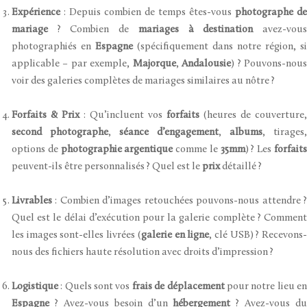
Expérience
: Depuis combien de temps êtes-vous
photographe de
mariage
? Combien de
mariages à destination
avez-vou
photographiés en
Espagne
(spécifiquement dans notre région, si
applicable – par exemple,
Majorque
,
Andalousie
) ? Pouvons-nou
voir des galeries complètes de mariages similaires au nôtre ?
Forfaits & Prix
: Qu’incluent vos
forfaits
(heures de couverture,
second photographe
,
séance d’engagement
,
albums
, tirages,
options de
photographie argentique
comme le
35mm
) ? Les
forfait
peuvent-ils être personnalisés ? Quel est le
prix
détaillé ?
Livrables
: Combien d’images retouchées pouvons-nous attendre ?
Quel est le délai d’exécution pour la galerie complète ? Comment
les images sont-elles livrées (
galerie en ligne
, clé USB) ? Recevons
nous des fichiers haute résolution avec droits d’impression ?
Logistique
: Quels sont vos
frais de déplacement
pour notre lieu e
Espagne
? Avez-vous besoin d’un
hébergement
? Avez-vous du