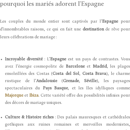
pourquoi les mariés adorent l’Espagne
Les couples du monde entier sont captivés par l’
Espagne
pou
d’innombrables raisons, ce qui en fait une
destination
de rêve pou
leurs célébrations de mariage :
Incroyable diversité
: L’
Espagne
est un pays de contrastes. Vou
avez l’énergie cosmopolite de
Barcelone
et
Madrid
, les plages
ensoleillées des Costas (
Costa del Sol
,
Costa Brava
), le charm
rustique de l’
Andalousie
(
Grenade
,
Séville
), les paysages
spectaculaires du
Pays Basque
, et les îles idylliques comme
Majorque
et
Ibiza
. Cette variété offre des possibilités infinies pour
des décors de mariage uniques.
Culture & Histoire riches
: Des palais mauresques et cathédrale
gothiques aux ruines romaines et merveilles modernistes,