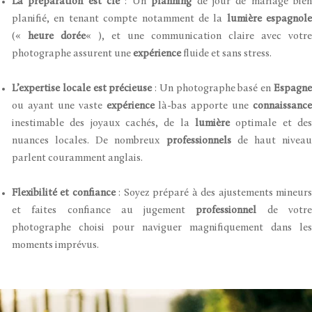
La préparation est clé
: Un
planning
de jour de mariage bie
planifié, en tenant compte notamment de la
lumière espagnole
(«
heure dorée
« ), et une communication claire avec votre
photographe assurent une
expérience
fluide et sans stress.
L’expertise locale est précieuse
: Un photographe basé en
Espagn
ou ayant une vaste
expérience
là-bas apporte une
connaissance
inestimable des joyaux cachés, de la
lumière
optimale et des
nuances locales. De nombreux
professionnels
de haut nivea
parlent couramment anglais.
Flexibilité et confiance
: Soyez préparé à des ajustements mineur
et faites confiance au jugement
professionnel
de votr
photographe choisi pour naviguer magnifiquement dans les
moments imprévus.