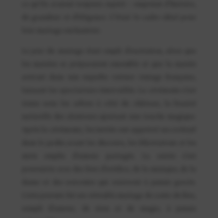
ce qu’ils avaient toujours espéré – empreint d’histoire,
de grandeur et d’élégance. C’était le cadre idéal pour
leur mariage enchanteur.
Le jour du mariage était empli d’excitation, alors que
les mariées se préparaient ensemble et que la mariée
arrivait dans une superbe voiture vintage française,
laissant les spectateurs émerveillés. La cérémonie s’est
tenue sous les arbres à côté du château, la beauté
naturelle des alentours ajoutant une touche magique.
Après la cérémonie, les invités ont apprécié un cocktail
dans le jardin avant les discours, les félicitations et les
mots emplis d’amour partagés. La soirée s’est
poursuivie avec des feux d’artifice, de la musique, de la
danse et des souvenirs qui resteront à jamais gravés.
Cette journée fut un véritable mariage de conte de fées,
rempli d’amour, de rires et de magie, à jamais