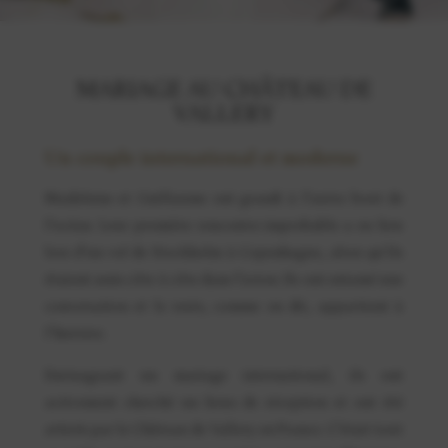
MARIAGE AU CHÂTEAU DE
VALLERY
Un couple international et moderne
Madeleine et Guillaume ont grandi à l’autre bout de
l’océan. Leur première rencontre improbable a eu lieu
lors d’un vol de Stockholm à Copenhague, alors qu’ils
étaient assis côte à côte dans l’avion. Ils ont entamé une
conversation et le reste, comme on dit, appartient à
l’histoire.
Envisageant un mariage international, ils ont
activement cherché un lieux de réception et ont été
attirés par le Château de Vallery en France. C’était tout