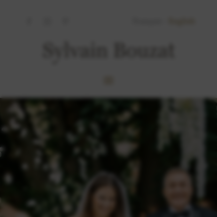
Français -
English