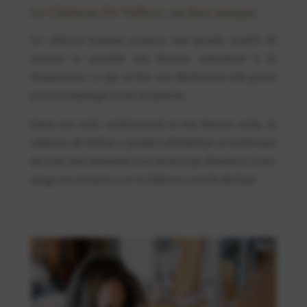
Le Château De Vallery, un lieu unique
Ce château français propose une grande variété de
services et possède une histoire remontant à la
Renaissance, ce qui en fait une destination très prisée
pour les mariages et les réceptions.
Entre son style architectural et son histoire riche, le
Château de Vallery a permis à Madeleine et Guillaume
de créer une cérémonie avec beaucoup d’émotion à leur
image en extérieur avec le Château en toile de fond.