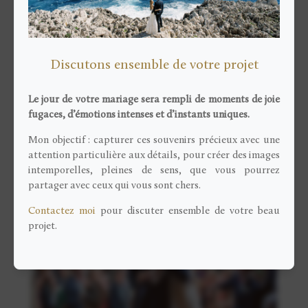
Discutons ensemble de votre projet
Le jour de votre mariage sera rempli de moments de joie
fugaces, d’émotions intenses et d’instants uniques.
Mon objectif : capturer ces souvenirs précieux avec une
attention particulière aux détails, pour créer des images
intemporelles, pleines de sens, que vous pourrez
partager avec ceux qui vous sont chers.
Contactez moi
pour discuter ensemble de votre beau
projet.